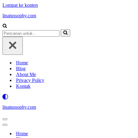
Lompat ke konten
linatussophy.com
Pencarian
untuk...
Home
Blog
About Me
Privacy Policy
Kontak
linatussophy.com
Menu
Navigasi
Menu
Navigasi
Home