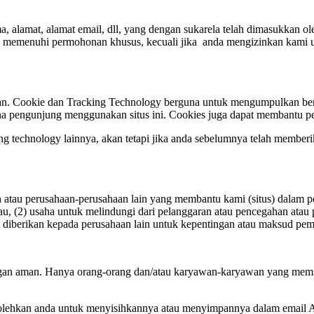
, alamat, alamat email, dll, yang dengan sukarela telah dimasukkan ol
 memenuhi permohonan khusus, kecuali jika anda mengizinkan kami u
kan. Cookie dan Tracking Technology berguna untuk mengumpulkan berba
 pengunjung menggunakan situs ini. Cookies juga dapat membantu pe
ng technology lainnya, akan tetapi jika anda sebelumnya telah memberik
h atau perusahaan-perusahaan lain yang membantu kami (situs) dalam p
u, (2) usaha untuk melindungi dari pelanggaran atau pencegahan atau pot
t diberikan kepada perusahaan lain untuk kepentingan atau maksud pem
dengan aman. Hanya orang-orang dan/atau karyawan-karyawan yang memi
rbolehkan anda untuk menyisihkannya atau menyimpannya dalam email 