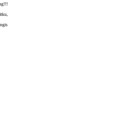
ng!!!
itku,
ngis