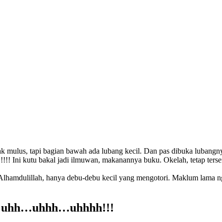
k mulus, tapi bagian bawah ada lubang kecil. Dan pas dibuka lubangn
Ini kutu bakal jadi ilmuwan, makanannya buku. Okelah, tetap ters
. Alhamdulillah, hanya debu-debu kecil yang mengotori. Maklum lama 
ri, uhh…uhhh…uhhhh!!!