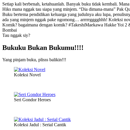
Setiap kali berbenah, ketahuanlah. Banyak buku tidak kembali. Man
Hiks mana nggak tau siapa yang minjem. “Dia dimana-mana” Pak Qura
Buku bertema pendidikan keluarga yang judulnya aku lupa, penulisny
ada yang minjem nggak pake ngomong… arrrrrgggghhh! Koleksi nove
Komik? bagaimana dengan komik? #TakeshiMaekawa Hakke Yoi 2 & 3
Bombai
Tau nggak siy?
Bukuku Bukan Bukumu!!!!
Yang pinjam buku, plisss balikin!!!
Koleksi Novel
Seri Gondor Heroes
Koleksi Jadul : Serial Cantik