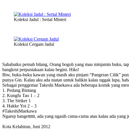
Koleksi Jadul : Serial Misteri
Koleksi Cergam Jadul
Sahabatku pernah bilang, Orang bogoh yang mau minjamin buku, ta
bangkrut perpustakaan kalau begini. Hiks!
Btw, buku-buku kawan yang masih aku pinjam “Pangeran Cilik” pu
punya Gin. Kalau aku ada niatan untuk balikin kalau nggak lupa, hah
Sebagai penggemar Takeshi Maekawa ada beberapa komik yang mesti 
1. Pedang Bintang
2. Kungfu Tao 1 – 2
3. The Striker 1
4. Hakke Yoi 2 – 3
#TakeshiMaekawa
Ngarep bangetttttt, ada yang ngasih cuma-cuma atau kalau ada yang j
Kota Kelahiran, Juni 2012