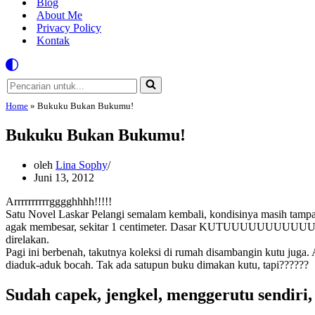
Blog
About Me
Privacy Policy
Kontak
Pencarian
untuk...
Home
»
Bukuku Bukan Bukumu!
Bukuku Bukan Bukumu!
oleh
Lina Sophy
Juni 13, 2012
Arrrrrrrrrrgggghhhh!!!!!
Satu Novel Laskar Pelangi semalam kembali, kondisinya masih tampa
agak membesar, sekitar 1 centimeter. Dasar KUTUUUUUUUUUUU!!!! 
direlakan.
Pagi ini berbenah, takutnya koleksi di rumah disambangin kutu juga
diaduk-aduk bocah. Tak ada satupun buku dimakan kutu, tapi??????
Sudah capek, jengkel, menggerutu sendi