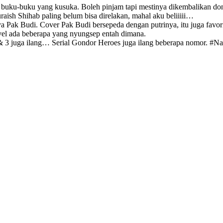
a buku-buku yang kusuka. Boleh pinjam tapi mestinya dikembalikan do
ish Shihab paling belum bisa direlakan, mahal aku beliiiii…
a Pak Budi. Cover Pak Budi bersepeda dengan putrinya, itu juga favor
l ada beberapa yang nyungsep entah dimana.
 juga ilang… Serial Gondor Heroes juga ilang beberapa nomor. #Na