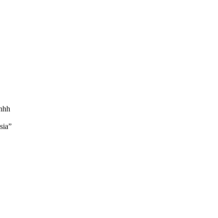
hhhh
sia”