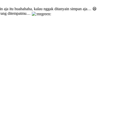
ain aja itu huahahaha, kalau nggak ditanyain simpan aja… 😆
a yang ditempatmu…