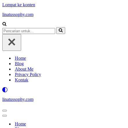
Lompat ke konten
linatussophy.com
Pencarian
untuk...
Home
Blog
About Me
Privacy Policy
Kontak
linatussophy.com
Menu
Navigasi
Menu
Navigasi
Home