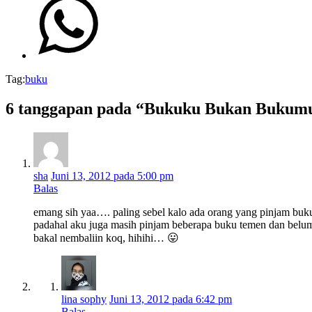
Tag:
buku
6 tanggapan pada “Bukuku Bukan Bukum
sha
Juni 13, 2012 pada 5:00 pm
Balas
emang sih yaa…. paling sebel kalo ada orang yang pinjam buku k
padahal aku juga masih pinjam beberapa buku temen dan belum 
bakal nembaliin koq, hihihi… 😛
lina sophy
Juni 13, 2012 pada 6:42 pm
Balas