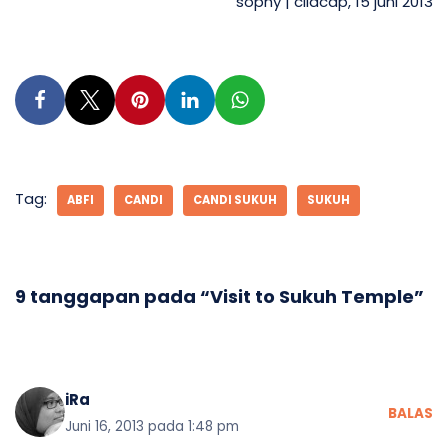
sophy | cilacap, 15 juni 2013
Tag:
ABFI
CANDI
CANDI SUKUH
SUKUH
9 tanggapan pada “Visit to Sukuh Temple”
iRa
BALAS
Juni 16, 2013 pada 1:48 pm