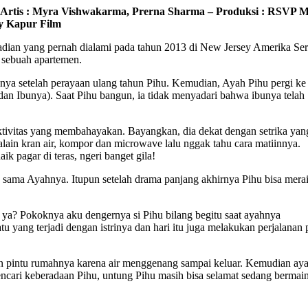
i – Artis : Myra Vishwakarma, Prerna Sharma – Produksi : RSVP M
y Kapur Film
jadian yang pernah dialami pada tahun 2013 di New Jersey Amerika Ser
 sebuah apartemen.
nya setelah perayaan ulang tahun Pihu. Kemudian, Ayah Pihu pergi ke 
an Ibunya). Saat Pihu bangun, ia tidak menyadari bahwa ibunya telah
tivitas yang membahayakan. Bayangkan, dia dekat dengan setrika yan
lain kran air, kompor dan microwave lalu nggak tahu cara matiinnya.
ik pagar di teras, ngeri banget gila!
sama Ayahnya. Itupun setelah drama panjang akhirnya Pihu bisa mera
ya? Pokoknya aku dengernya si Pihu bilang begitu saat ayahnya
 yang terjadi dengan istrinya dan hari itu juga melakukan perjalanan 
an pintu rumahnya karena air menggenang sampai keluar. Kemudian ay
ncari keberadaan Pihu, untung Pihu masih bisa selamat sedang bermain