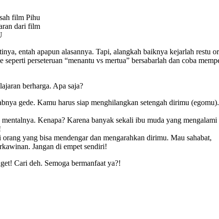
aran dari film
U
nya, entah apapun alasannya. Tapi, alangkah baiknya kejarlah restu o
se seperti perseteruan “menantu vs mertua” bersabarlah dan coba memp
lajaran berharga. Apa saja?
wabnya gede. Kamu harus siap menghilangkan setengah dirimu (egomu)
ama mentalnya. Kenapa? Karena banyak sekali ibu muda yang mengalami
!
i orang yang bisa mendengar dan mengarahkan dirimu. Mau sahabat,
erkawinan. Jangan di empet sendiri!
nget! Cari deh. Semoga bermanfaat ya?!