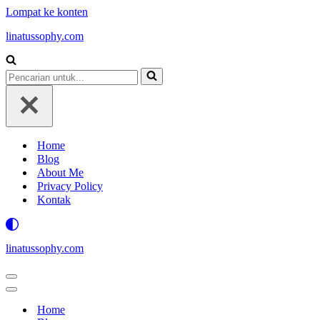
Lompat ke konten
linatussophy.com
Pencarian
untuk...
Home
Blog
About Me
Privacy Policy
Kontak
linatussophy.com
Menu
Navigasi
Menu
Navigasi
Home