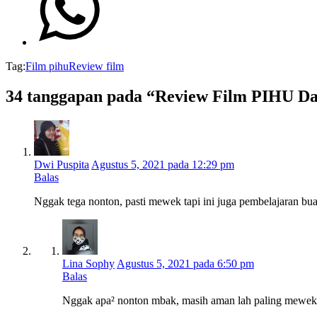
Tag:
Film pihu
Review film
34 tanggapan pada “Review Film PIHU Da
Dwi Puspita
Agustus 5, 2021 pada 12:29 pm
Balas
Nggak tega nonton, pasti mewek tapi ini juga pembelajaran bua
Lina Sophy
Agustus 5, 2021 pada 6:50 pm
Balas
Nggak apa² nonton mbak, masih aman lah paling mewek²