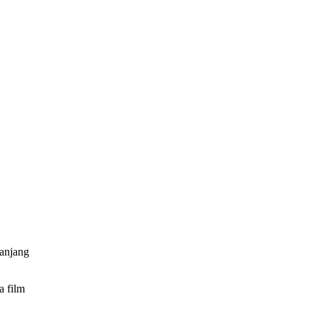
panjang
a film