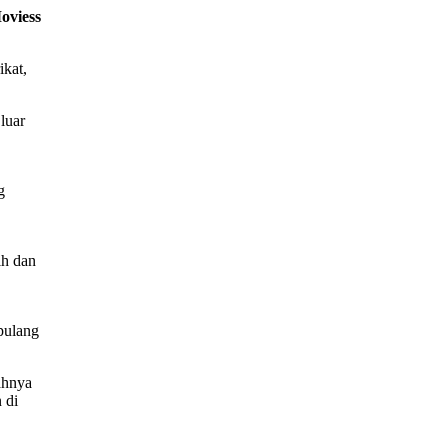
oviess
ikat,
luar
g
ih dan
pulang
ahnya
 di