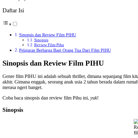
Daftar Isi
Sinopsis dan Review Film PIHU
Sinopsis
Review Film Pihu
Pelajaran Berharga Bagi Orang Tua Dari Film PIHU
Sinopsis dan Review Film PIHU
Genre film PIHU ini adalah sebuah thriller, dimana sepanjang film ki
akhir. Gimana enggak, seorang anak usia 2 tahun berada dalam ruma
merasa ngeri banget.
Coba baca sinopsis dan review film Pihu ini,
yuk
!
Sinopsis
R
fi