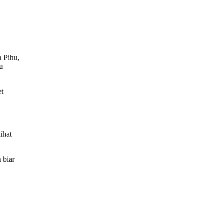
h Pihu,
u
et
ihat
 biar