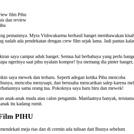
sis dan review
ihu
n akting pemainnya. Myra Vishwakarma berhasil banget membawakan kisa
ing sudah ada pendekatan dengan crew film sejak lama. Jadi pantas kala
pikiran saya campur aduk banget. Semua hal berbahaya yang perlu bang
tapa ngerinya saat pihu nyalain kompor! Iya memang dia pinter banget,
bikin saya mewek dan terharu. Seperti adegan ketika Pihu mencoba
bunya, mencoba menyuapi, dan berusaha mencarikan salep karena mel
perhatiannya sama orang tua. Pokoknya saya haru biru dan mewek!
 dan anak-anak muda atau calon pengantin. Manfaatnya banyak, terutama
anak itu kadang rumit.
 Film PIHU
 mendekati meja rias dan di cermin ada tulisan dati Ibunya sebelum