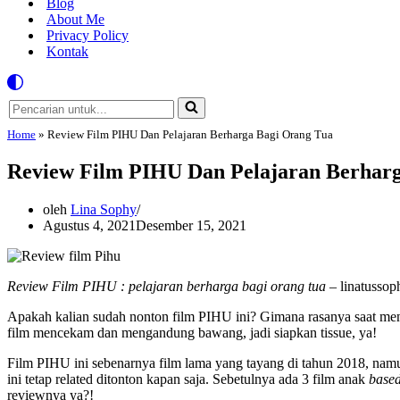
Blog
About Me
Privacy Policy
Kontak
Pencarian
untuk...
Home
»
Review Film PIHU Dan Pelajaran Berharga Bagi Orang Tua
Review Film PIHU Dan Pelajaran Berhar
oleh
Lina Sophy
Agustus 4, 2021
Desember 15, 2021
Review Film PIHU : pelajaran berharga bagi orang tua
– linatussop
Apakah kalian sudah nonton film PIHU ini? Gimana rasanya saat men
film mencekam dan mengandung bawang, jadi siapkan tissue, ya!
Film PIHU ini sebenarnya film lama yang tayang di tahun 2018, namun
ini tetap related ditonton kapan saja. Sebetulnya ada 3 film anak
based
reviewnya ya?!