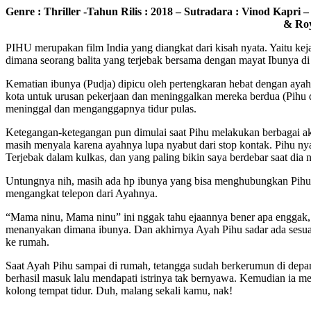
Genre : Thriller -Tahun Rilis : 2018 – Sutradara : Vinod Kapr
& Ro
PIHU merupakan film India yang diangkat dari kisah nyata. Yaitu ke
dimana seorang balita yang terjebak bersama dengan mayat Ibunya di
Kematian ibunya (Pudja) dipicu oleh pertengkaran hebat dengan ayah
kota untuk urusan pekerjaan dan meninggalkan mereka berdua (Pihu d
meninggal dan menganggapnya tidur pulas.
Ketegangan-ketegangan pun dimulai saat Pihu melakukan berbagai ak
masih menyala karena ayahnya lupa nyabut dari stop kontak. Pihu nya
Terjebak dalam kulkas, dan yang paling bikin saya berdebar saat dia na
Untungnya nih, masih ada hp ibunya yang bisa menghubungkan Pihu 
mengangkat telepon dari Ayahnya.
“Mama ninu, Mama ninu” ini nggak tahu ejaannya bener apa enggak, 
menanyakan dimana ibunya. Dan akhirnya Ayah Pihu sadar ada sesuatu
ke rumah.
Saat Ayah Pihu sampai di rumah, tetangga sudah berkerumun di dep
berhasil masuk lalu mendapati istrinya tak bernyawa. Kemudian ia me
kolong tempat tidur. Duh, malang sekali kamu, nak!