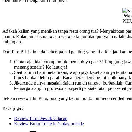
memutuskan mengakhiri hidupnya.
Pelaj
PIH
Adakah kalian yang menikah tanpa restu orang tua? Menyakitkan pasti
tuamu. Kalaupun sekarang ada yang terlanjur atau punya masalah kli
hubungan.
Dari film PIHU ini ada beberapa hal penting yang bisa kita jadikan pe
Cinta saja tidak cukup untuk menikah ya gaes?! Tanggung ja
menang sendiri? Ke laut aje!
Saat istrimu baru melahirkan, wajib jaga kesehatannya terut
blues bahkan lebih parah. Baca literasi tentang ini lebih banyak
Jika Anda punya masalah dalam rumah tangga, berbagilah. Car
keluarga ataupun profesional seperti psikiater atau penasehat p
Sekian review film Pihu, buat yang belum nonton ini recomended ba
Baca juga :
Review film Dawuk Cilacap
Review Buku Lettie let’s play outside