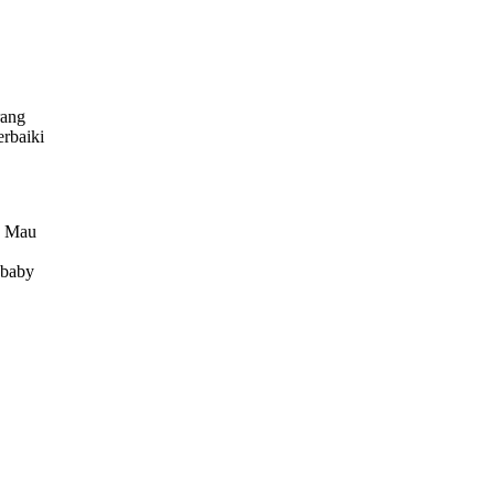
rang
erbaiki
. Mau
 baby