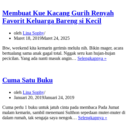
Anak
Susah
Makan
Membuat Kue Kacang Gurih Renyah
Sayur
Favorit Keluarga Bareng si Kecil
oleh
Lina Sophy
Maret 18, 2019
Maret 24, 2025
Btw, weekend kita kemarin gerimis melulu nih. Bikin mager, acara
bertualang sama anak gagal total. Nggak seru kan hujan-hujan
Membuat
pecicilan. Yang ada nanti masuk angin…
Selengkapnya »
Kue
Kacang
Gurih
Renyah
Cuma Satu Buku
Favorit
Keluarga
oleh
Lina Sophy
Bareng
Januari 20, 2019
Januari 24, 2019
si
Kecil
Cuma perlu 1 buku untuk jatuh cinta pada membaca Pada Jumat
malam kemarin, sambil menemani Sulthon sepedaan muter-muter di
Cuma
dalam rumah, tak sengaja saya nengok…
Selengkapnya »
Satu
Buku