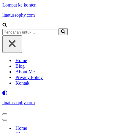
Lompat ke konten
linatussophy.com
Pencarian
untuk...
Home
Blog
About Me
Privacy Policy
Kontak
linatussophy.com
Menu
Navigasi
Menu
Navigasi
Home