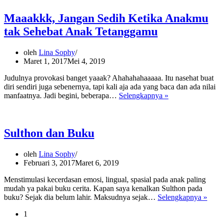
Maaakkk, Jangan Sedih Ketika Anakmu
tak Sehebat Anak Tetanggamu
oleh
Lina Sophy
Maret 1, 2017
Mei 4, 2019
Judulnya provokasi banget yaaak? Ahahahahaaaaa. Itu nasehat buat
diri sendiri juga sebenernya, tapi kali aja ada yang baca dan ada nilai
Maaakkk,
manfaatnya. Jadi begini, beberapa…
Selengkapnya »
Jangan
Sedih
Ketika
Anakmu
Sulthon dan Buku
tak
Sehebat
oleh
Lina Sophy
Anak
Februari 3, 2017
Maret 6, 2019
Tetanggamu
Menstimulasi kecerdasan emosi, lingual, spasial pada anak paling
mudah ya pakai buku cerita. Kapan saya kenalkan Sulthon pada
Sul
buku? Sejak dia belum lahir. Maksudnya sejak…
Selengkapnya »
dan
1
Buk